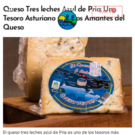
Queso Tres leches Azul de Pria: Un
0
0,00
€
Tesoro Asturiano para los Amantes del
Queso
El queso tres leches azul de Pria es uno de los tesoros más