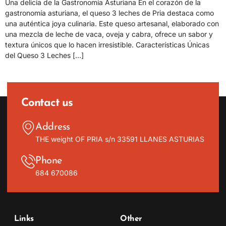
Una delicia de la Gastronomía Asturiana En el corazón de la
gastronomía asturiana, el queso 3 leches de Pria destaca como
una auténtica joya culinaria. Este queso artesanal, elaborado con
una mezcla de leche de vaca, oveja y cabra, ofrece un sabor y
textura únicos que lo hacen irresistible. Características Únicas
del Queso 3 Leches […]
Contact us
Address
THE weight OF PRIA s/n 33591 LLANES ASTURIAS
Phone
684 670086
Links
Other